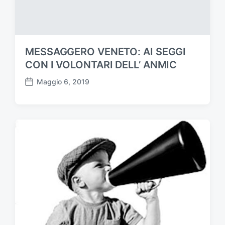
c
o
l
o
MESSAGGERO VENETO: AI SEGGI
CON I VOLONTARI DELL’ ANMIC
Maggio 6, 2019
D
a
t
a
d
e
l
l
'
a
r
t
i
c