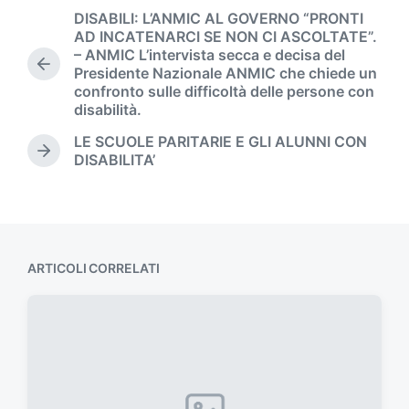
a
DISABILI: L’ANMIC AL GOVERNO “PRONTI
d
AD INCATENARCI SE NON CI ASCOLTATE”.
e
– ANMIC L’intervista secca e decisa del
l
A
Presidente Nazionale ANMIC che chiede un
l
r
confronto sulle difficoltà delle persone con
'
t
disabilità.
i
a
LE SCUOLE PARITARIE E GLI ALUNNI CON
c
r
A
DISABILITA’
o
t
r
l
i
t
o
c
i
p
o
c
r
l
o
e
o
l
ARTICOLI CORRELATI
c
o
e
s
d
u
e
c
n
c
t
e
e
s
: