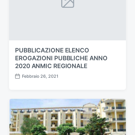
s
i
v
o
:
PUBBLICAZIONE ELENCO
EROGAZIONI PUBBLICHE ANNO
2020 ANMIC REGIONALE
Febbraio 26, 2021
D
a
t
a
d
e
l
l
'