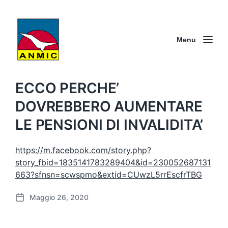
Menu
ECCO PERCHE’
DOVREBBERO AUMENTARE
LE PENSIONI DI INVALIDITA’
https://m.facebook.com/story.php?
story_fbid=1835141783289404&id=230052687131
663?sfnsn=scwspmo&extid=CUwzL5rrEscfrTBG
Maggio 26, 2020
D
a
t